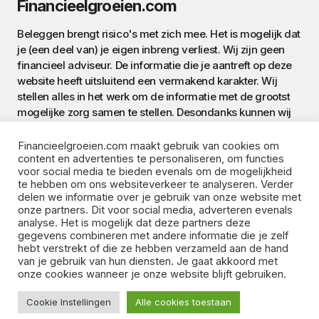
Financieelgroeien.com
Beleggen brengt risico's met zich mee. Het is mogelijk dat
je (een deel van) je eigen inbreng verliest. Wij zijn geen
financieel adviseur. De informatie die je aantreft op deze
website heeft uitsluitend een vermakend karakter. Wij
stellen alles in het werk om de informatie met de grootst
mogelijke zorg samen te stellen. Desondanks kunnen wij
de correctheid van de informatie op deze website niet
garanderen. Aan de informatie op deze website worden
Financieelgroeien.com maakt gebruik van cookies om
geen rechten ontleend. Bovendien ben je steeds
content en advertenties te personaliseren, om functies
voor social media te bieden evenals om de mogelijkheid
verantwoordelijk voor je eigen handelen.
te hebben om ons websiteverkeer te analyseren. Verder
delen we informatie over je gebruik van onze website met
onze partners. Dit voor social media, adverteren evenals
analyse. Het is mogelijk dat deze partners deze
gegevens combineren met andere informatie die je zelf
hebt verstrekt of die ze hebben verzameld aan de hand
van je gebruik van hun diensten. Je gaat akkoord met
onze cookies wanneer je onze website blijft gebruiken.
©️ 2024 - Financieelgroeien.com •
Contact
•
Disclaimer
•
Cookie Instellingen
Alle cookies toestaan
Privacy Policy