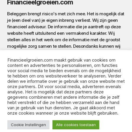
Financieelgroeien.com
Beleggen brengt risico's met zich mee. Het is mogelijk dat
je (een deel van) je eigen inbreng verliest. Wij zijn geen
financieel adviseur. De informatie die je aantreft op deze
website heeft uitsluitend een vermakend karakter. Wij
stellen alles in het werk om de informatie met de grootst
mogelijke zorg samen te stellen. Desondanks kunnen wij
de correctheid van de informatie op deze website niet
garanderen. Aan de informatie op deze website worden
Financieelgroeien.com maakt gebruik van cookies om
geen rechten ontleend. Bovendien ben je steeds
content en advertenties te personaliseren, om functies
voor social media te bieden evenals om de mogelijkheid
verantwoordelijk voor je eigen handelen.
te hebben om ons websiteverkeer te analyseren. Verder
delen we informatie over je gebruik van onze website met
onze partners. Dit voor social media, adverteren evenals
analyse. Het is mogelijk dat deze partners deze
gegevens combineren met andere informatie die je zelf
hebt verstrekt of die ze hebben verzameld aan de hand
van je gebruik van hun diensten. Je gaat akkoord met
onze cookies wanneer je onze website blijft gebruiken.
©️ 2024 - Financieelgroeien.com •
Contact
•
Disclaimer
•
Cookie Instellingen
Alle cookies toestaan
Privacy Policy