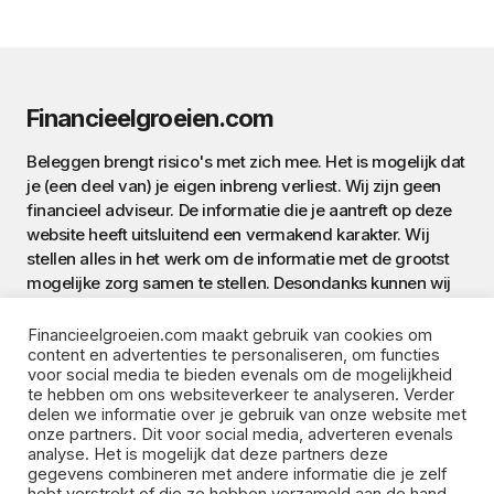
Financieelgroeien.com
Beleggen brengt risico's met zich mee. Het is mogelijk dat
je (een deel van) je eigen inbreng verliest. Wij zijn geen
financieel adviseur. De informatie die je aantreft op deze
website heeft uitsluitend een vermakend karakter. Wij
stellen alles in het werk om de informatie met de grootst
mogelijke zorg samen te stellen. Desondanks kunnen wij
de correctheid van de informatie op deze website niet
garanderen. Aan de informatie op deze website worden
Financieelgroeien.com maakt gebruik van cookies om
geen rechten ontleend. Bovendien ben je steeds
content en advertenties te personaliseren, om functies
voor social media te bieden evenals om de mogelijkheid
verantwoordelijk voor je eigen handelen.
te hebben om ons websiteverkeer te analyseren. Verder
delen we informatie over je gebruik van onze website met
onze partners. Dit voor social media, adverteren evenals
analyse. Het is mogelijk dat deze partners deze
gegevens combineren met andere informatie die je zelf